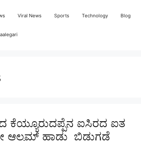
ws
Viral News
Sports
Technology
Blog
aalegari
s
ರಿತಾದ ಕೆಯ್ಯೂರುದಪ್ಪೆನ ಐಸಿರದ ಐತ
ಯೋ ಆಲ್ಬಮ್ ಹಾಡು ಬಿಡುಗಡೆ