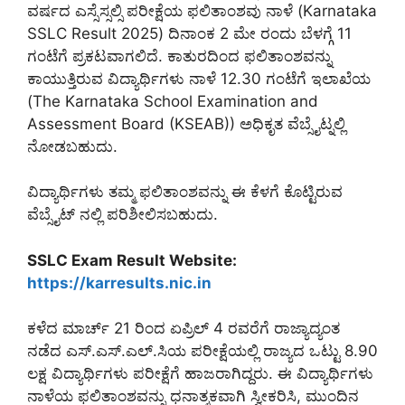
ವರ್ಷದ ಎಸ್ಸೆಸ್ಸಲ್ಸಿ ಪರೀಕ್ಷೆಯ ಫಲಿತಾಂಶವು ನಾಳೆ (Karnataka
SSLC Result 2025) ದಿನಾಂಕ 2 ಮೇ ರಂದು ಬೆಳಗ್ಗೆ 11
ಗಂಟೆಗೆ ಪ್ರಕಟವಾಗಲಿದೆ. ಕಾತುರದಿಂದ ಫಲಿತಾಂಶವನ್ನು
ಕಾಯುತ್ತಿರುವ ವಿದ್ಯಾರ್ಥಿಗಳು ನಾಳೆ 12.30 ಗಂಟೆಗೆ ಇಲಾಖೆಯ
(The Karnataka School Examination and
Assessment Board (KSEAB)) ಅಧಿಕೃತ ವೆಬ್ಸೈಟ್ನಲ್ಲಿ
ನೋಡಬಹುದು.
ವಿದ್ಯಾರ್ಥಿಗಳು ತಮ್ಮ ಫಲಿತಾಂಶವನ್ನು ಈ ಕೆಳಗೆ ಕೊಟ್ಟಿರುವ
ವೆಬ್ಸೈಟ್ ನಲ್ಲಿ ಪರಿಶೀಲಿಸಬಹುದು.
SSLC Exam Result Website:
https://karresults.nic.in
ಕಳೆದ ಮಾರ್ಚ್ 21 ರಿಂದ ಏಪ್ರಿಲ್ 4 ರವರೆಗೆ ರಾಜ್ಯಾದ್ಯಂತ
ನಡೆದ ಎಸ್.ಎಸ್.ಎಲ್.ಸಿಯ ಪರೀಕ್ಷೆಯಲ್ಲಿ ರಾಜ್ಯದ ಒಟ್ಟು 8.90
ಲಕ್ಷ ವಿದ್ಯಾರ್ಥಿಗಳು ಪರೀಕ್ಷೆಗೆ ಹಾಜರಾಗಿದ್ದರು. ಈ ವಿದ್ಯಾರ್ಥಿಗಳು
ನಾಳೆಯ ಫಲಿತಾಂಶವನ್ನು ಧನಾತ್ಮಕವಾಗಿ ಸ್ವೀಕರಿಸಿ, ಮುಂದಿನ