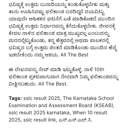
ಭವಿಷ್ಯಕ್ಕೆ ಉತ್ತಮ ಬುನಾದಿಯನ್ನು ಕಂಡುಕೊಳ್ಳಬೇಕು ಮತ್ತು
ತಾನು ಊಹಿಸಿದಷ್ಟು ಫಲಿತಾಂಶ ಬರದಿದ್ದರೆ ದಯವಿಟ್ಟು
ಯಾವುದೇ ಅಹಿತಕರ ಘಟನೆಗೆ ಎಡೆ ಮಾಡಿಕೊಡದೆ ಮುಂದಿನ
ಭವಿಷ್ಯಕ್ಕೆ ಉತ್ತಮ ನಿರ್ಧಾರವನ್ನು ತೆಗೆದುಕೊಳ್ಳಬೇಕು. ಜೀವನಕ್ಕೆ
ಕೇವಲ ನಾಳಿನ ಫಲಿತಾಂಶ ಮಾತ್ರ ಮುಖ್ಯವಲ್ಲ ಎಂಬುದನ್ನು
ಮನದಲ್ಲಿಟ್ಟುಕೊಂಡು, ತನ್ನ ಹೆತ್ತವರಲ್ಲಿ ಅಥವಾ ಪಾಲಕರಲ್ಲಿ
ಭವಿಷ್ಯದ ಬಗ್ಗೆ ಉತ್ತಮ ಚಿಂತನೆ ಮಾಡಿಕೊಂಡು ಮುಂದಿನ ಹೆಜ್ಜೆ
ಇಡಬೇಕೆಂದು ನಮ್ಮ ಆಶಯ. All The Best
ಈ ಲೇಖನವನ್ನು ಸೇವ್ ಮಾಡಿ ಇಟ್ಟುಕೊಳ್ಳಿ. ನಾಳೆ 10th
ಫಲಿತಾಂಶ ಪ್ರಕಟವಾಗುವಾಗ ನೇರವಾಗಿ ನಿಮ್ಮ ಫಲಿತಾಂಶವನ್ನು
ವೀಕ್ಷಿಸಬಹುದು. All The Best.
Tags:
sslc result 2025, The Karnataka School
Examination and Assessment Board (KSEAB),
sslc result 2025 karnataka, When 10 result
2025, sslc result link, ಎಸ್.ಎಸ್.ಎಲ್.ಸಿ.