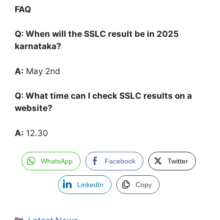
FAQ
Q: When will the SSLC result be in 2025
karnataka?
A:
May 2nd
Q: What time can I check SSLC results on a
website?
A:
12.30
WhatsApp
Facebook
Twitter
LinkedIn
Copy
Categories