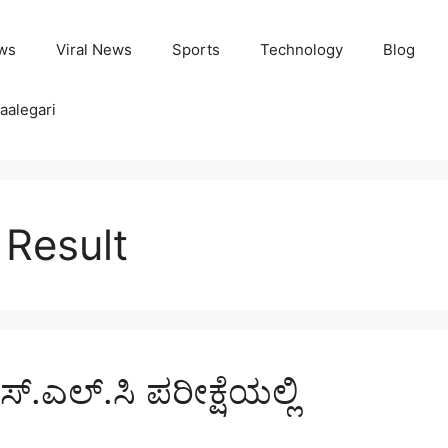
ws
Viral News
Sports
Technology
Blog
aalegari
Result
ಸ್.ಎಲ್.ಸಿ ಪರೀಕ್ಷೆಯಲ್ಲಿ