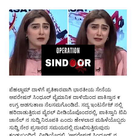
ಪೆಹಲ್ಗಾಮ್ ದಾಳಿಗೆ ಪ್ರತಿಕಾರವಾಗಿ ಭಾರತೀಯ ಸೇನೆಯ
ಆಪರೇಷನ್ ಸಿಂಧೂರ್ ವೈಮಾನಿಕ ದಾಳಿಯಿಂದ ಪಾಕಿಸ್ತಾನ ೯
ಉಗ್ರ ಅಡಗುತಾಣ ನೆಲಸಮಗೊಂಡಿದೆ. ಸದ್ಯ ಇಂಟರ್ನೆಟ್ ನಲ್ಲಿ
ಹರಿದಾಡುತ್ತಿರುವ ವೈರಲ್ ವೀಡಿಯೊವೊಂದರಲ್ಲಿ, ಪಾಕಿಸ್ತಾನಿ ಟಿವಿ
ಚಾನೆಲ್ ನ ಸುದ್ದಿ ನಿರೂಪಕಿ ಎಂದು ಹೇಳಲಾದ ಮಹಿಳೆಯೊಬ್ಬರು
ಸುದ್ದಿ ನೇರ ಪ್ರಸಾರದ ಸಮಯದಲ್ಲಿ ದುಃಖಿಸುತ್ತಿರುವುದು
ಕಂಡುಬಂದಿದೆ. ವೀಡಿಯೊದಲ್ಲಿ, ‘ಆಪರೇಷನ್ ಸಿಂಧೂರ್’ ನ