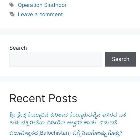
Tags
Operation Sindhoor
Leave a comment
Search
Search
Recent Posts
ಶ್ರೀ ಕ್ಷೇತ್ರ ಕೆಯ್ಯೂರಿನ ಕುರಿತಾದ ಕೆಯ್ಯೂರುದಪ್ಪೆನ ಐಸಿರದ ಐತ
ತುಳು ಭಕ್ತಿ ಗೀತೆಯ ವಿಡಿಯೋ ಆಲ್ಬಮ್ ಹಾಡು ಬಿಡುಗಡೆ
ಬಲೂಚಿಸ್ತಾನದ(Balochistan) ಬಗ್ಗೆ ನಿಮಗೋಷ್ಟು ಗೊತ್ತು?